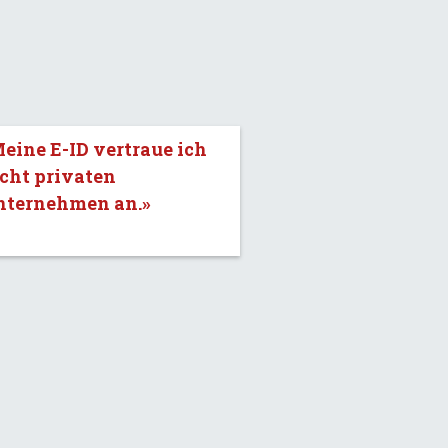
eine E-ID vertraue ich
cht privaten
nternehmen an.»