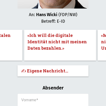
An:
Hans Wicki
(FDP/NW)
Betreff: E-ID
talen
«Ich will die digitale
«M
Identität nicht mit meinen
ni
Daten bezahlen.»
U
✍️ Eigene Nachricht...
Absender
Vorname