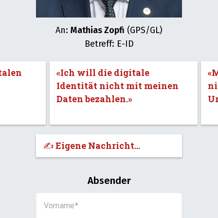
An:
Mathias Zopfi
(GPS/GL)
Betreff: E-ID
talen
«Ich will die digitale
«M
Identität nicht mit meinen
ni
Daten bezahlen.»
U
✍️ Eigene Nachricht...
Absender
Vorname