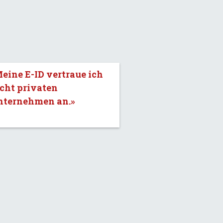
eine E-ID vertraue ich
cht privaten
nternehmen an.»