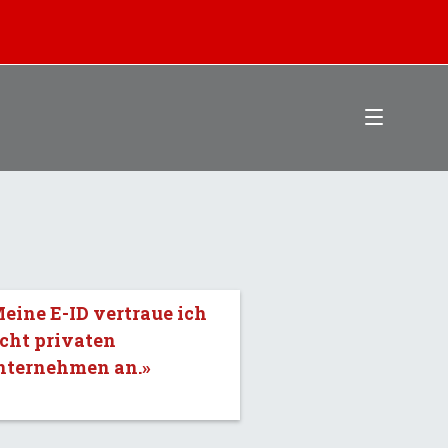
eine E-ID vertraue ich
cht privaten
nternehmen an.»