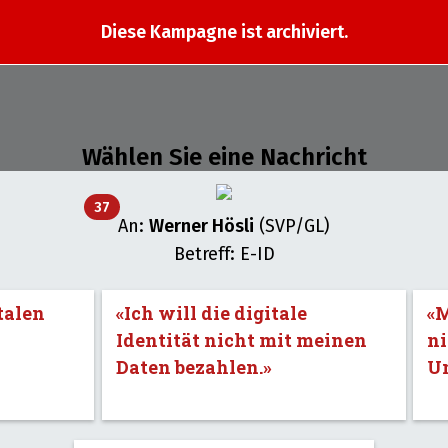
Diese Kampagne ist archiviert.
Wählen Sie eine Nachricht
37
An:
Werner Hösli
(SVP/GL)
Betreff: E-ID
talen
«Ich will die digitale
«M
Identität nicht mit meinen
ni
Daten bezahlen.»
U