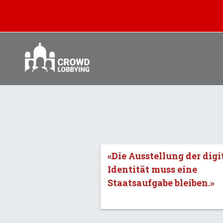
Jetzt
im
Ständerat
«Die Ausstellung der digi
Identität muss eine
Staatsaufgabe bleiben.»